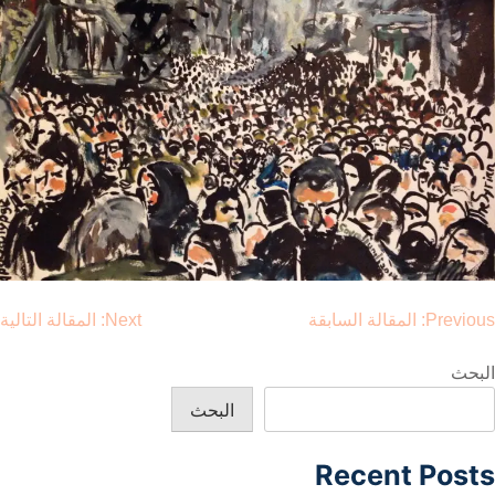
صفّح
Previous:
المقالة السابقة
Next:
المقالة التالية
لمقالات
البحث
البحث
Recent Posts