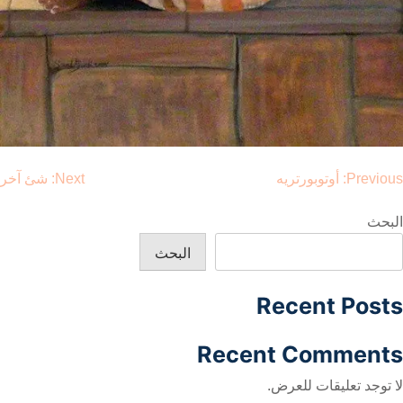
صفّح
Previous:
أوتوبورتريه
Next:
شئ آخر
لمقالات
البحث
البحث
Recent Posts
Recent Comments
لا توجد تعليقات للعرض.